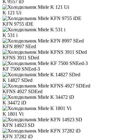
K 9557 iD
K 121 Ui
KFN 9755 iDE
K 531 i
KFN 8997 SEed
KFNS 3911 SDed
KF 7500 SNEed-3
K 14827 SDed
KFNS 4927 SDEed
K 34472 iD
K 1801 Vi
KFN 14923 SD
KFN 37282 iD