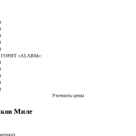
Цена от руб
0
0
0
0
0
ГОРИТ «ALARM»:
0
0
0
0
0
Уточнить цены
иков Миле
матика);