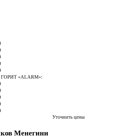
Цена от руб
0
0
0
0
0
ГОРИТ «ALARM»:
0
0
0
0
0
Уточнить цены
иков Менегини