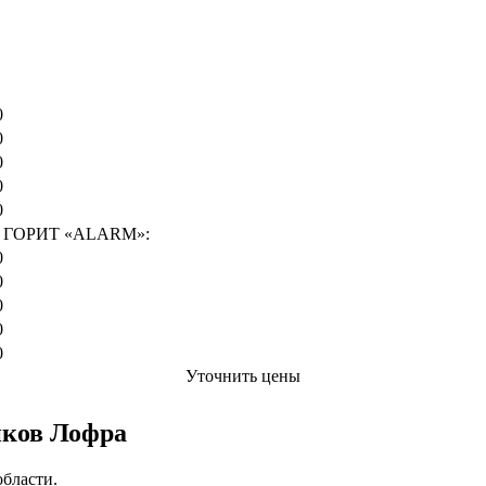
Цена от руб
0
0
0
0
0
ГОРИТ «ALARM»:
0
0
0
0
0
Уточнить цены
иков Лофра
бласти.