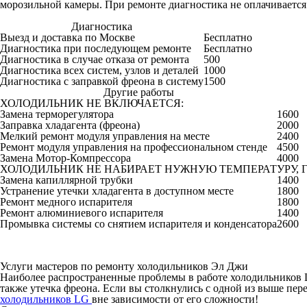
морозильной камеры. При ремонте диагностика не оплачивается
Диагностика
Цена от руб
Выезд и доставка по Москве
Бесплатно
Диагностика при последующем ремонте
Бесплатно
Диагностика в случае отказа от ремонта
500
Диагностика всех систем, узлов и деталей
1000
Диагностика с заправкой фреона в систему
1500
Другие работы
ХОЛОДИЛЬНИК НЕ ВКЛЮЧАЕТСЯ:
Замена терморегулятора
1600
Заправка хладагента (фреона)
2000
Мелкий ремонт модуля управления на месте
2400
Ремонт модуля управления на профессиональном стенде
4500
Замена Мотор-Компрессора
4000
ХОЛОДИЛЬНИК НЕ НАБИРАЕТ НУЖНУЮ ТЕМПЕРАТУРУ, Г
Замена капиллярной трубки
1400
Устранение утечки хладагента в доступном месте
1800
Ремонт медного испарителя
1800
Ремонт алюминиевого испарителя
1400
Промывка системы со снятием испарителя и конденсатора
2600
Услуги мастеров по ремонту холодильников Эл Джи
Наиболее распространенные проблемы в работе
холодильников
также утечка фреона. Если вы столкнулись с одной из выше п
холодильников LG
вне зависимости от его сложности!