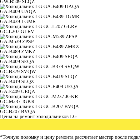
GW-B509 SLQZ
GA-B409 UAQA
GA-B439 TGMR
GC-L207 GLRV
GA-M539 ZPSP
GA-B489 ZMKZ
GA-B409 SEQA
GC-B379 SVQW
GA-B419 SLQZ
GA-E409 UEQA
GC-M237 JGKR
GC-B207 BVQA
Цены на ремонт холодильников LG
*Точную поломку и цену ремонта рассчитает мастер после подк