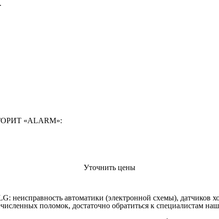
.
Цена от руб
ОРИТ «ALARM»:
Уточнить цены
 LG
: неисправность автоматики (электронной схемы), датчиков х
еречисленных поломок, достаточно обратиться к специалистам 