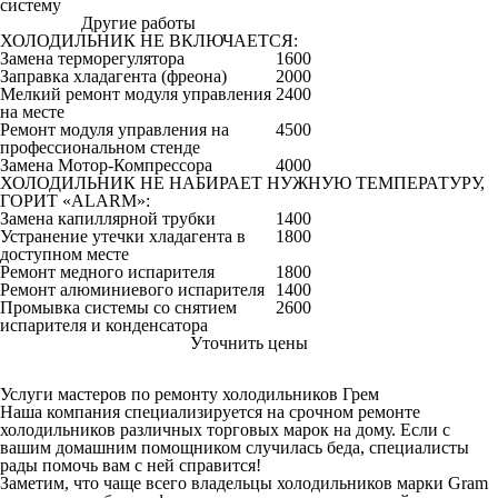
систему
Другие работы
Цена от руб
ХОЛОДИЛЬНИК НЕ ВКЛЮЧАЕТСЯ:
Замена терморегулятора
1600
Заправка хладагента (фреона)
2000
Мелкий ремонт модуля управления
2400
на месте
Ремонт модуля управления на
4500
профессиональном стенде
Замена Мотор-Компрессора
4000
ХОЛОДИЛЬНИК НЕ НАБИРАЕТ НУЖНУЮ ТЕМПЕРАТУРУ,
ГОРИТ «ALARM»:
Замена капиллярной трубки
1400
Устранение утечки хладагента в
1800
доступном месте
Ремонт медного испарителя
1800
Ремонт алюминиевого испарителя
1400
Промывка системы со снятием
2600
испарителя и конденсатора
Уточнить цены
Услуги мастеров по ремонту холодильников Грем
Наша компания специализируется на срочном ремонте
холодильников различных торговых марок на дому. Если с
вашим домашним помощником случилась беда, специалисты
рады помочь вам с ней справится!
Заметим, что чаще всего владельцы холодильников марки Gram