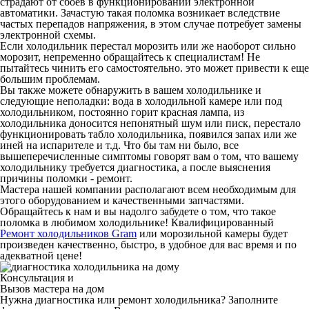
страдают от сбоев в функционировании электронной
автоматики. Зачастую такая поломка возникает вследствие
частых перепадов напряжения, в этом случае потребует замены
электронной схемы.
Если холодильник перестал морозить или же наоборот сильно
морозит, непременно обращайтесь к специалистам! Не
пытайтесь чинить его самостоятельно. это может привести к еще
большим проблемам.
Вы также можете обнаружить в вашем холодильнике и
следующие неполадки: вода в холодильной камере или под
холодильником, постоянно горит красная лампа, из
холодильника доносится непонятный шум или писк, перестало
функционировать табло холодильника, появился запах или же
иней на испарителе и т.д. Что бы там ни было, все
вышеперечисленные симптомы говорят вам о том, что вашему
холодильнику требуется диагностика, а после выяснения
причины поломки - ремонт.
Мастера нашей компании располагают всем необходимым для
этого оборудованием и качественными запчастями.
Обращайтесь к нам и вы надолго забудете о том, что такое
поломка в любимом холодильнике! Квалифицированный
Ремонт холодильников Gram
или морозильной камеры будет
произведен качественно, быстро, в удобное для вас время и по
адекватной цене!
Консультация и
Вызов мастера на дом
Нужна диагностика или ремонт холодильника? Заполните