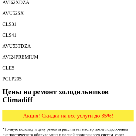
AVI62XDZA
AVU52SX
CLS31
CLS41
AVU53TDZA
AVI24PREMIUM
CLE5
PCLP205
Цены на ремонт холодильников
Climadiff
Акция! Скидки на все услуги до 35%!
*Точную поломку и цену ремонта рассчитает мастер после подключения
диагностического оборудования и полной проверки всех систем, узлов,