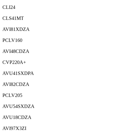
CLI24
CLS41MT
AVI81XDZA
PCLV160
AVI48CDZA
CVP220A+
AVU41SXDPA
AVI82CDZA
PCLV205
AVU54SXDZA
AVU18CDZA
AVI97X3ZI