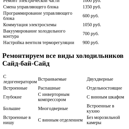
Ремонт электрической части
1000 руб.
Смена управляющего блока
1350 руб.
Программирование управляющего
600 руб.
блока
Коммутация электросхемы
1050 руб.
Вакуумирование холодильного
700 руб.
контура
Настройка вентиля терморегуляции
900 руб.
Ремонтируем все виды холодильников
Сайд-бай-Сайд
С
Встраиваемые
Двухдверные
ледогенератором
Встроенные
Распашные
Отдельностоящие
С инверторным
Глубокие
С винным шкафом
компрессором
Встроенные в
Большие
Многодверные
кухню
Встроенные в
Без морозильной
С винным отделением
нишу
камеры