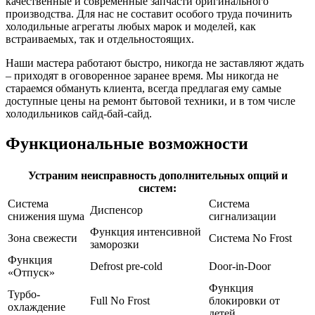
качественные и современные запчасти оригинального
производства. Для нас не составит особого труда починить
холодильные агрегаты любых марок и моделей, как
встраиваемых, так и отдельностоящих.
Наши мастера работают быстро, никогда не заставляют ждать
– приходят в оговоренное заранее время. Мы никогда не
стараемся обмануть клиента, всегда предлагая ему самые
доступные цены на ремонт бытовой техники, и в том числе
холодильников сайд-бай-сайд.
Функциональные возможности
Устраним неисправность дополнительных опций и
систем:
Система
Система
Диспенсор
снижения шума
сигнализации
Функция интенсивной
Зона свежести
Система No Frost
заморозки
Функция
Defrost pre-cold
Door-in-Door
«Отпуск»
Функция
Турбо-
Full No Frost
блокировки от
охлаждение
детей