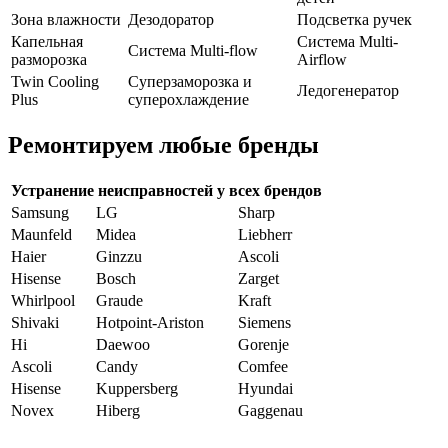
Зона влажности
Дезодоратор
Подсветка ручек
Капельная
Система Multi-
Система Multi-flow
разморозка
Airflow
Twin Cooling
Суперзаморозка и
Ледогенератор
Plus
суперохлаждение
Ремонтируем любые бренды
Устранение неисправностей у всех брендов
Samsung
LG
Sharp
Maunfeld
Midea
Liebherr
Haier
Ginzzu
Ascoli
Hisense
Bosch
Zarget
Whirlpool
Graude
Kraft
Shivaki
Hotpoint-Ariston
Siemens
Hi
Daewoo
Gorenje
Ascoli
Candy
Comfee
Hisense
Kuppersberg
Hyundai
Novex
Hiberg
Gaggenau