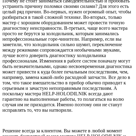
Почему не стоит заниматься самодеятельностью и пробовать
устранить причину поломки своими силами? Для этого есть
целый ряд причин. Во-первых, нужен огромный опыт, чтобы
разбираться в такой сложной технике. Во-вторых, только
мастер с хорошим оборудованием может провести точную
диагностику неисправности. В-третьих, чаще всего мастера
просто не берутся за холодильник, которым занимались
непрофессиональные горе-чинители. Например, если вы
заметили, что холодильник сильно шумит, переключение
между режимами сопровождается необычными звуками,
лучше всего доверить диагностику холодильника
профессионалам. Изменения в работе систем поначалу могут
быть незначительными, однако несвоевременная диагностика
может привести к куда более печальным последствиям, чем,
например, замена какой-либо расходной запчасти. Все дело в
том, что такое вмешательство в прибор обычно приводит к
серьезным и зачастую непоправимым последствиям. А
поскольку мастера HELP-HOLODILNIK всегда дают
гарантию на выполненные работы, то полагаться на волю
случая им не приходится. Именно поэтому они не станут
исправлять то, что вы натворили.
Решение всегда за клиентом. Вы можете в любой момент