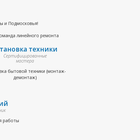
ы и Подмосковья!
становка техники
Сертифицированные
мастера
вка бытовой техники (монтаж-
демонтаж)
ий
ник
я работы