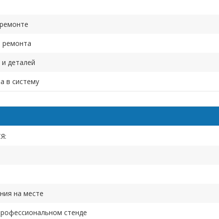
 ремонте
т ремонта
 и деталей
а в систему
Я:
ния на месте
профессиональном стенде