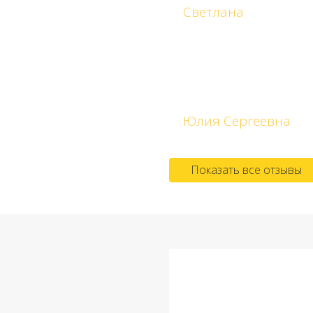
Светлана
Благодаря мастерству Вла
сервисных служб, снова 
Юлия Сергеевна
Показать все отзывы