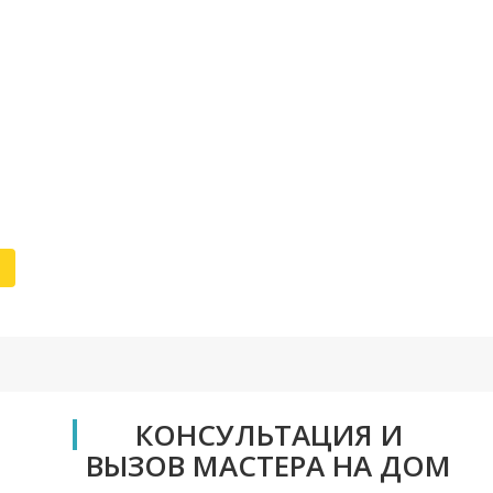
димира старый холодильник, за ремонт которого не хотели брать
исправно работает. Спасибо за качественное обслуживание!
КОНСУЛЬТАЦИЯ И
ВЫЗОВ МАСТЕРА НА ДОМ