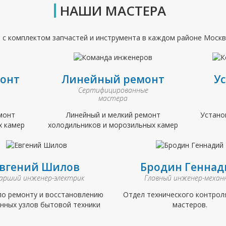
НАШИ МАСТЕРА
р
с комплектом запчастей и инструмента в каждом районе Москв
онт
Линейный ремонт
У
Сертифицированные
мастера
монт
Линейный и мелкий ремонт
Устано
х камер
холодильников и морозильных камер
вгений Шилов
Бродин Геннад
арший инженер-электрик
Главный инженер-механ
по ремонту и восстановлению
Отдел технического контрол
нных узлов бытовой техники
мастеров.