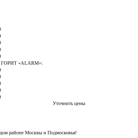
Цена от руб
0
0
0
0
0
ГОРИТ «ALARM»:
0
0
0
0
0
Уточнить цены
ждом районе Москвы и Подмосковья!