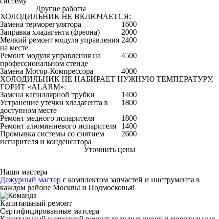
систему
Другие работы
Цена от руб
ХОЛОДИЛЬНИК НЕ ВКЛЮЧАЕТСЯ:
Замена терморегулятора
1600
Заправка хладагента (фреона)
2000
Мелкий ремонт модуля управления
2400
на месте
Ремонт модуля управления на
4500
профессиональном стенде
Замена Мотор-Компрессора
4000
ХОЛОДИЛЬНИК НЕ НАБИРАЕТ НУЖНУЮ ТЕМПЕРАТУРУ,
ГОРИТ «ALARM»:
Замена капиллярной трубки
1400
Устранение утечки хладагента в
1800
доступном месте
Ремонт медного испарителя
1800
Ремонт алюминиевого испарителя
1400
Промывка системы со снятием
2600
испарителя и конденсатора
Уточнить цены
Наши мастера
Дежурный мастер
с комплектом запчастей и инструмента в
каждом районе Москвы и Подмосковья!
Капитальный ремонт
Сертифицированные матсера
Капитальный и текущий ремонт холодильников и морозильных