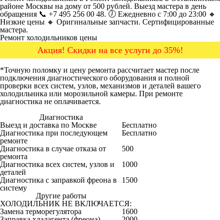
районе Москвы на дому от 500 рублей. Выезд мастера в день
обращения 📞 +7 495 256 00 48. 🕖 Ежедневно с 7:00 до 23:00 🔸
Низкие цены 🔸 Оригинальные запчасти. Сертифицированные
мастера.
Ремонт холодильников цены
Акция! Скидки на все услуги до 35%!
*Точную поломку и цену ремонта рассчитает мастер после
подключения диагностического оборудования и полной
проверки всех систем, узлов, механизмов и деталей вашего
холодильника или морозильной камеры. При ремонте
диагностика не оплачивается.
Диагностика
Цена от руб
Выезд и доставка по Москве
Бесплатно
Диагностика при последующем
Бесплатно
ремонте
Диагностика в случае отказа от
500
ремонта
Диагностика всех систем, узлов и
1000
деталей
Диагностика с заправкой фреона в
1500
систему
Другие работы
Цена от руб
ХОЛОДИЛЬНИК НЕ ВКЛЮЧАЕТСЯ:
Замена терморегулятора
1600
Заправка хладагента (фреона)
2000