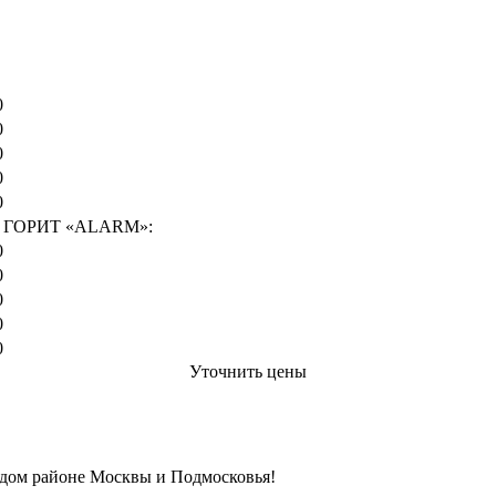
Цена от руб
0
0
0
0
0
ГОРИТ «ALARM»:
0
0
0
0
0
Уточнить цены
ждом районе Москвы и Подмосковья!