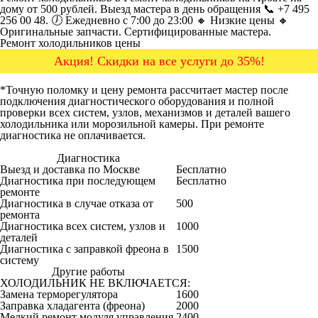
дому от 500 рублей. Выезд мастера в день обращения 📞 +7 495
256 00 48. 🕖 Ежедневно с 7:00 до 23:00 🔸 Низкие цены 🔸
Оригинальные запчасти. Сертифицированные мастера.
Ремонт холодильников цены
Акция! Скидки на все услуги до 35%!
*Точную поломку и цену ремонта рассчитает мастер после
подключения диагностического оборудования и полной
проверки всех систем, узлов, механизмов и деталей вашего
холодильника или морозильной камеры. При ремонте
диагностика не оплачивается.
Диагностика
Цена от руб
Выезд и доставка по Москве
Бесплатно
Диагностика при последующем
Бесплатно
ремонте
Диагностика в случае отказа от
500
ремонта
Диагностика всех систем, узлов и
1000
деталей
Диагностика с заправкой фреона в
1500
систему
Другие работы
Цена от руб
ХОЛОДИЛЬНИК НЕ ВКЛЮЧАЕТСЯ:
Замена терморегулятора
1600
Заправка хладагента (фреона)
2000
Мелкий ремонт модуля управления
2400